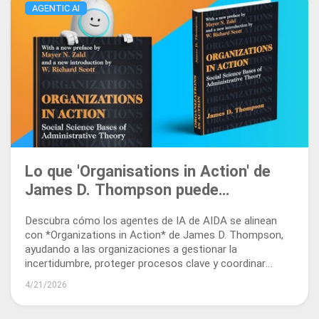
AGENTIC AI
Lo que 'Organisations in Action' de
James D. Thompson puede
enseñarnos sobre los agentes de IA
Descubra cómo los agentes de IA de AIDA se alinean
en los flujos de trabajo documentales
con *Organizations in Action* de James D. Thompson,
ayudando a las organizaciones a gestionar la
incertidumbre, proteger procesos clave y coordinar
flujos de trabajo documentales.
4/21/2026