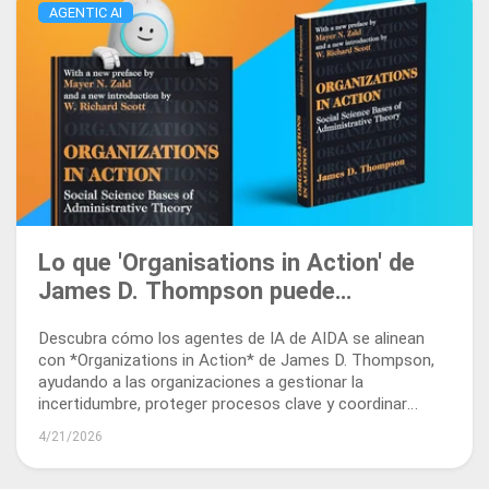
AGENTIC AI
Lo que 'Organisations in Action' de
James D. Thompson puede
enseñarnos sobre los agentes de IA
Descubra cómo los agentes de IA de AIDA se alinean
en los flujos de trabajo documentales
con *Organizations in Action* de James D. Thompson,
ayudando a las organizaciones a gestionar la
incertidumbre, proteger procesos clave y coordinar
flujos de trabajo documentales.
4/21/2026