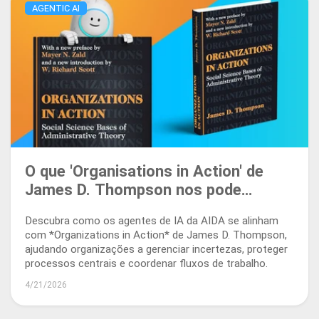
AGENTIC AI
O que 'Organisations in Action' de
James D. Thompson nos pode
ensinar sobre agentes de IA em
Descubra como os agentes de IA da AIDA se alinham
fluxos de trabalho documental
com *Organizations in Action* de James D. Thompson,
ajudando organizações a gerenciar incertezas, proteger
processos centrais e coordenar fluxos de trabalho.
4/21/2026