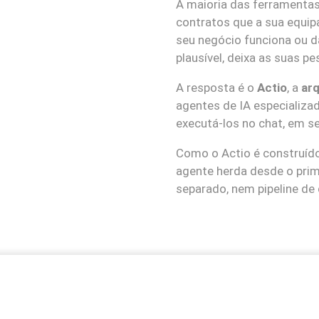
A maioria das ferramentas
contratos que a sua equip
seu negócio funciona ou 
plausível, deixa as suas p
A resposta é o
Actio
, a
arq
agentes de IA especializa
executá-los no chat, em s
Como o Actio é construíd
agente herda desde o pri
separado, nem pipeline de 