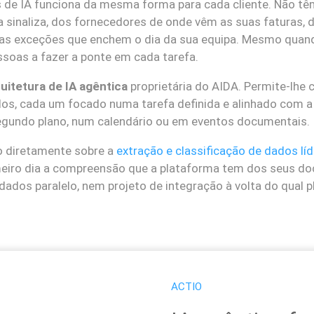
 de IA funciona da mesma forma para cada cliente. Não tê
a sinaliza, dos fornecedores de onde vêm as suas faturas, 
das exceções que enchem o dia da sua equipa. Mesmo quan
essoas a fazer a ponte em cada tarefa.
uitetura de IA agêntica
proprietária do AIDA. Permite-lhe 
dos, cada um focado numa tarefa definida e alinhado com a 
egundo plano, num calendário ou em eventos documentais.
o diretamente sobre a
extração e classificação de dados líd
meiro dia a compreensão que a plataforma tem dos seus do
dados paralelo, nem projeto de integração à volta do qual p
ACTIO