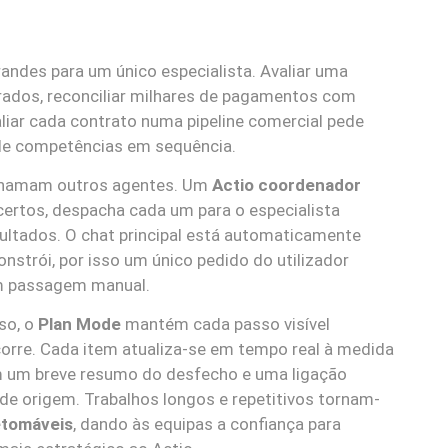
andes para um único especialista. Avaliar uma
arados, reconciliar milhares de pagamentos com
liar cada contrato numa pipeline comercial pede
de competências em sequência.
chamam outros agentes. Um
Actio coordenador
certos, despacha cada um para o especialista
sultados. O chat principal está automaticamente
onstrói, por isso um único pedido do utilizador
m passagem manual.
so, o
Plan Mode
mantém cada passo visível
orre. Cada item atualiza-se em tempo real à medida
m um breve resumo do desfecho e uma ligação
de origem. Trabalhos longos e repetitivos tornam-
retomáveis
, dando às equipas a confiança para