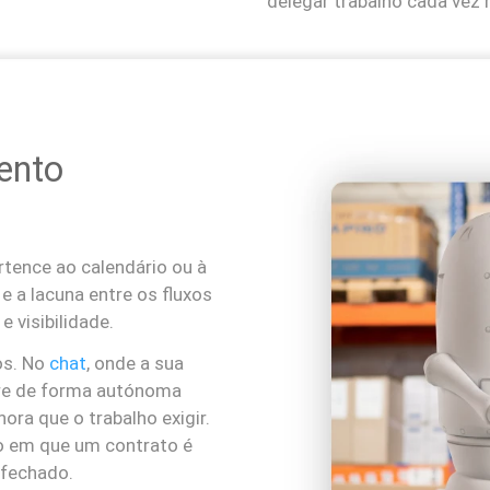
delegar trabalho cada vez 
ento
rtence ao calendário ou à
e a lacuna entre os fluxos
 visibilidade.
os. No
chat
, onde a sua
rre de forma autónoma
ora que o trabalho exigir.
o em que um contrato é
fechado.