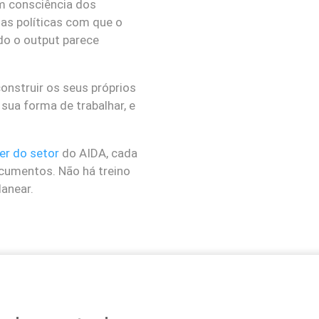
m consciência dos
das políticas com que o
do o output parece
construir os seus próprios
sua forma de trabalhar, e
er do setor
do AIDA, cada
cumentos. Não há treino
lanear.