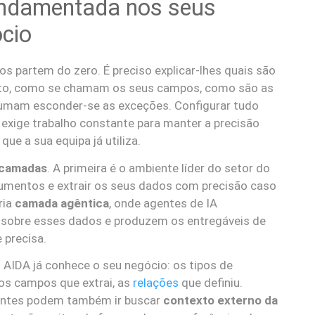
undamentada nos seus
cio
 partem do zero. É preciso explicar-lhes quais são
to, como se chamam os seus campos, como são as
tumam esconder-se as exceções. Configurar tudo
e exige trabalho constante para manter a precisão
ue a sua equipa já utiliza.
 camadas
. A primeira é o ambiente líder do setor do
umentos e extrair os seus dados com precisão caso
ria
camada agêntica
, onde agentes de IA
 sobre esses dados e produzem os entregáveis de
 precisa.
AIDA já conhece o seu negócio: os tipos de
os campos que extrai, as
relações
que definiu.
entes podem também ir buscar
contexto externo da